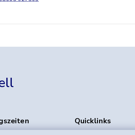
ell
gszeiten
Quicklinks