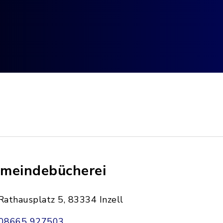
meindebücherei
Rathausplatz 5, 83334 Inzell
08665 927503