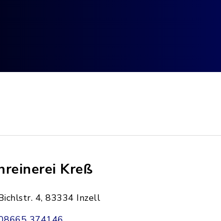
hreinerei Kreß
Bichlstr. 4, 83334 Inzell
08665 374146