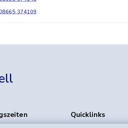
08665 374109
ell
gszeiten
Quicklinks