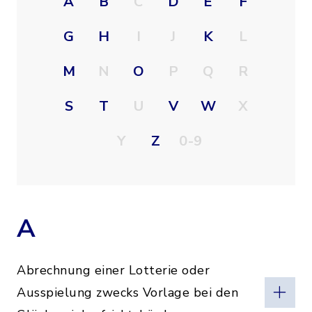
A
B
C
D
E
F
G
H
I
J
K
L
M
N
O
P
Q
R
S
T
U
V
W
X
Y
Z
0-9
A
Abrechnung einer Lotterie oder
Ausspielung zwecks Vorlage bei den